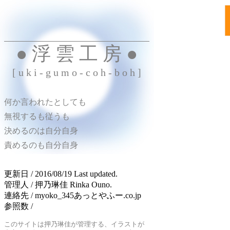
● 浮 雲 工 房 ●
[ u k i - g u m o - c o h - b o h ]
何か言われたとしても
無視するも従うも
決めるのは自分自身
責めるのも自分自身
更新日 / 2016/08/19 Last updated.
管理人 / 押乃琳佳 Rinka Ouno.
連絡先 / myoko_345あっとやふー.co.jp
参照数 /
このサイトは押乃琳佳が管理する、イラストが