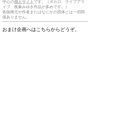
中心の
個人サイト
です。（ボカロ、ライブアラ
イブ、夜麻みゆき作品が多めです。）
各版権元や作者またはなにかの団体とは一切関
係ありません。
おまけ企画へはこちらからどうぞ。